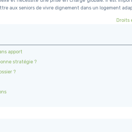
lexe et nécessite une prise en charge globale. Il est impor
ettre aux seniors de vivre dignement dans un logement adap
Droits 
ans apport
bonne stratégie ?
ossier ?
ons