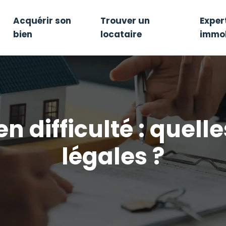
Acquérir son
Trouver un
Exper
bien
locataire
immob
n difficulté : quell
légales ?