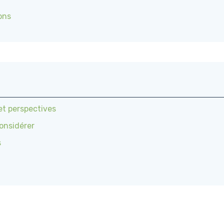
ons
et perspectives
considérer
s