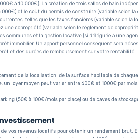
5 000€ à 10 000€). La création de trois salles de bain indép
15 000€) et le coût du permis de construire (variable selon
rrentes, telles que les taxes foncières (variable selon la l
ez une copropriété (variable selon le règlement de coproprié
ies communes et la gestion locative (si déléguée à une age
rêt immobilier. Un apport personnel conséquent sera nécess
térêt et des durées de remboursement sur votre rentabilité.
tement de la localisation, de la surface habitable de chaq
, un loyer moyen peut varier entre 600€ et 1000€ par mois
 parking (50€ à 100€/mois par place) ou de caves de stocka
r investissement
es de vos revenus locatifs pour obtenir un rendement brut. 