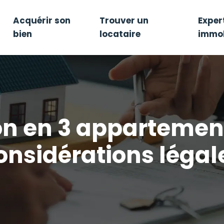
Acquérir son
Trouver un
Exper
bien
locataire
immob
n en 3 appartements
onsidérations légal